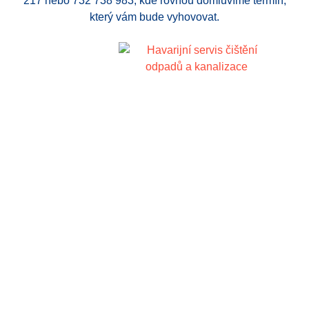
217 nebo 732 738 983, kde rovnou domluvíme termín,
který vám bude vyhovovat.