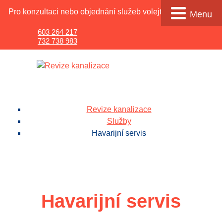
Pro konzultaci nebo objednání služeb volejte
605 184 165
.
Menu
603 264 217
732 738 983
Revize kanalizace
Služby
Havarijní servis
Havarijní servis